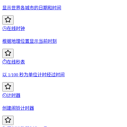
显示世界各城市的日期和时间
🕒
在线时钟
根据地理位置显示当前时刻
⏱️
在线秒表
以 1/100 秒为单位计时经过时间
⏲️
计时器
创建闹铃计时器