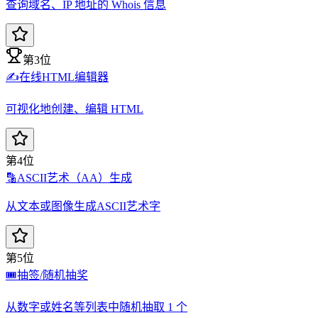
查询域名、IP 地址的 Whois 信息
第3位
✍️
在线HTML编辑器
可视化地创建、编辑 HTML
第4位
🔡
ASCII艺术（AA）生成
从文本或图像生成ASCII艺术字
第5位
🎟️
抽签/随机抽奖
从数字或姓名等列表中随机抽取 1 个