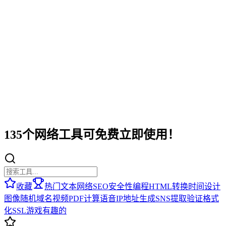
135个网络工具可免费立即使用！
收藏
热门
文本
网络
SEO
安全性
编程
HTML
转换
时间
设计
图像
随机
域名
视频
PDF
计算
语音
IP地址
生成
SNS
提取
验证
格式
化
SSL
游戏
有趣的