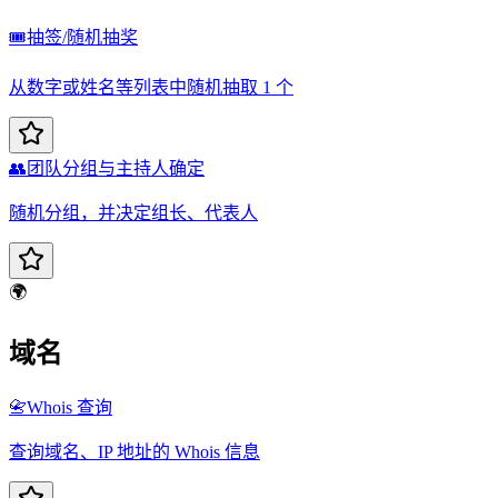
🎟️
抽签/随机抽奖
从数字或姓名等列表中随机抽取 1 个
👥
团队分组与主持人确定
随机分组，并决定组长、代表人
🌍
域名
📇
Whois 查询
查询域名、IP 地址的 Whois 信息