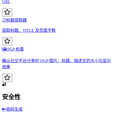
URL
📑
标题提取器
提取标题、TITLE 及页面字数
🖼️
OGP 检查
确认社交平台分享时 OGP 图片、标题、描述文的大小与显示
效果
🔐
安全性
🔑
密码生成