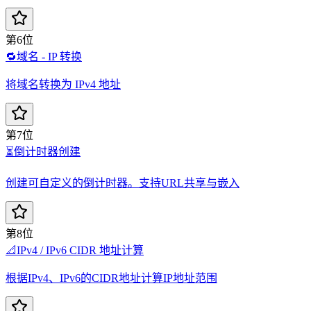
第6位
🔁
域名 - IP 转换
将域名转换为 IPv4 地址
第7位
⏳
倒计时器创建
创建可自定义的倒计时器。支持URL共享与嵌入
第8位
📐
IPv4 / IPv6 CIDR 地址计算
根据IPv4、IPv6的CIDR地址计算IP地址范围