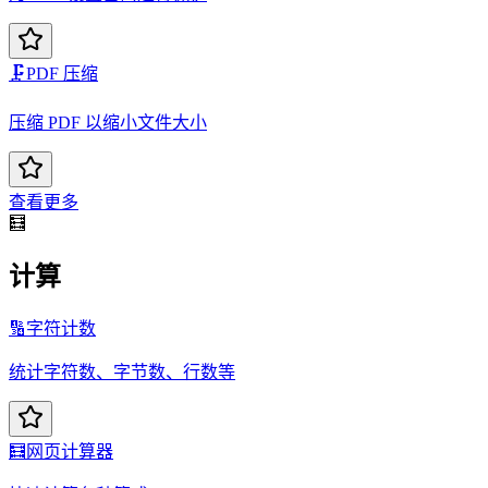
🗜️
PDF 压缩
压缩 PDF 以缩小文件大小
查看更多
🧮
计算
🔢
字符计数
统计字符数、字节数、行数等
🧮
网页计算器