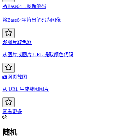
📥
Base64→图像解码
将Base64字符串解码为图像
🌈
图片取色器
从图片或图片 URL 提取颜色代码
📸
网页截图
从 URL 生成截图图片
查看更多
🎲
随机