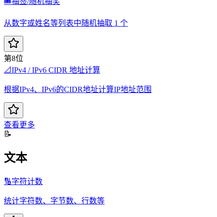
🎟️
抽签/随机抽奖
从数字或姓名等列表中随机抽取 1 个
第8位
📐
IPv4 / IPv6 CIDR 地址计算
根据IPv4、IPv6的CIDR地址计算IP地址范围
查看更多
📝
文本
🔢
字符计数
统计字符数、字节数、行数等