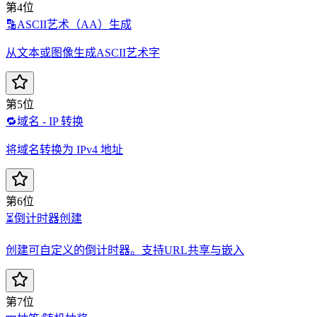
第4位
🔡
ASCII艺术（AA）生成
从文本或图像生成ASCII艺术字
第5位
🔁
域名 - IP 转换
将域名转换为 IPv4 地址
第6位
⏳
倒计时器创建
创建可自定义的倒计时器。支持URL共享与嵌入
第7位