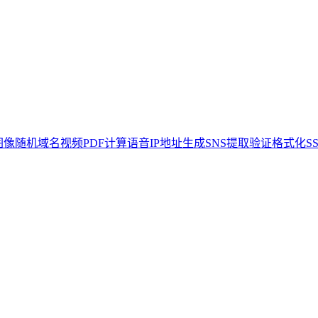
图像
随机
域名
视频
PDF
计算
语音
IP地址
生成
SNS
提取
验证
格式化
S