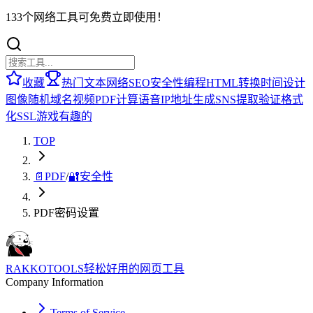
133个网络工具可免费立即使用！
收藏
热门
文本
网络
SEO
安全性
编程
HTML
转换
时间
设计
图像
随机
域名
视频
PDF
计算
语音
IP地址
生成
SNS
提取
验证
格式
化
SSL
游戏
有趣的
TOP
📄
PDF
/
🔐
安全性
PDF密码设置
RAKKOTOOLS
轻松好用的网页工具
Company Information
Terms of Service