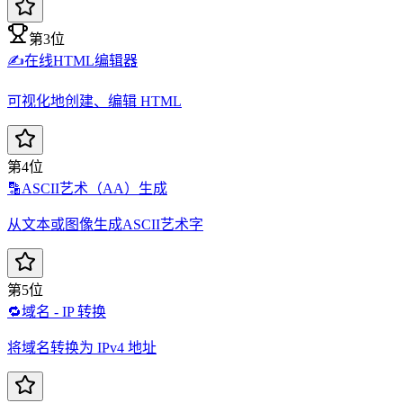
第3位
✍️
在线HTML编辑器
可视化地创建、编辑 HTML
第4位
🔡
ASCII艺术（AA）生成
从文本或图像生成ASCII艺术字
第5位
🔁
域名 - IP 转换
将域名转换为 IPv4 地址