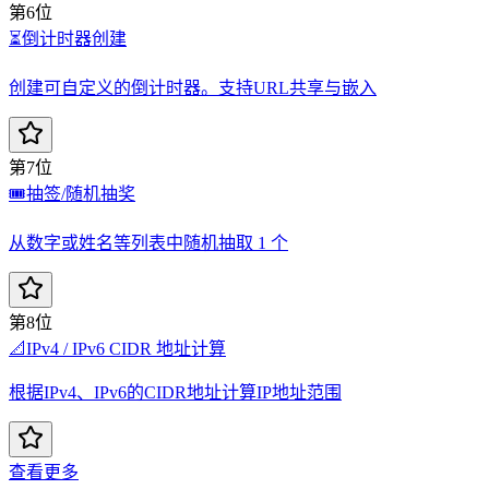
第6位
⏳
倒计时器创建
创建可自定义的倒计时器。支持URL共享与嵌入
第7位
🎟️
抽签/随机抽奖
从数字或姓名等列表中随机抽取 1 个
第8位
📐
IPv4 / IPv6 CIDR 地址计算
根据IPv4、IPv6的CIDR地址计算IP地址范围
查看更多