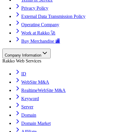
Privacy Policy
External Data Transmission Policy
Operating Company
Work at Rakko 🚀
Buy Merchandise 🏬
Company Information
Rakko Web Services
ID
WebSite M&A
RealtimeWebSite M&A
Keyword
Server
Domain
Domain Market
Affiliate