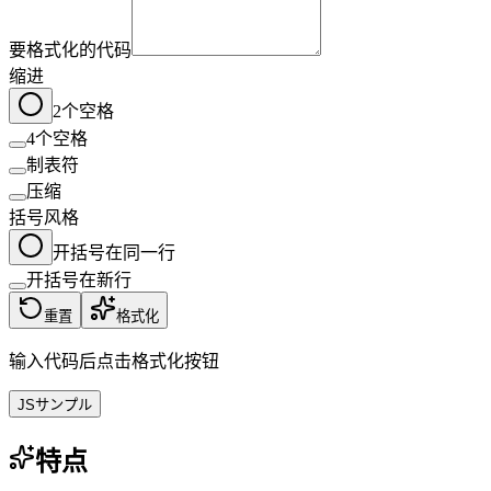
要格式化的代码
缩进
2个空格
4个空格
制表符
压缩
括号风格
开括号在同一行
开括号在新行
重置
格式化
输入代码后点击格式化按钮
JSサンプル
特点