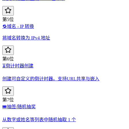
第5位
🔁
域名 - IP 转换
将域名转换为 IPv4 地址
第6位
⏳
倒计时器创建
创建可自定义的倒计时器。支持URL共享与嵌入
第7位
🎟️
抽签/随机抽奖
从数字或姓名等列表中随机抽取 1 个