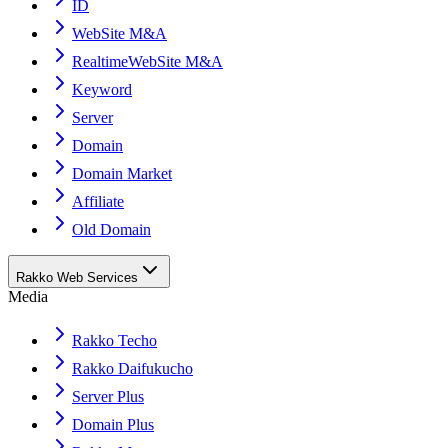
ID
WebSite M&A
RealtimeWebSite M&A
Keyword
Server
Domain
Domain Market
Affiliate
Old Domain
Rakko Web Services
Media
Rakko Techo
Rakko Daifukucho
Server Plus
Domain Plus