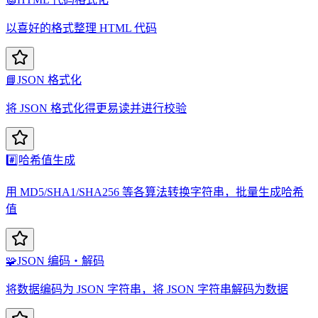
以喜好的格式整理 HTML 代码
📘
JSON 格式化
将 JSON 格式化得更易读并进行校验
#️⃣
哈希值生成
用 MD5/SHA1/SHA256 等各算法转换字符串，批量生成哈希
值
🧩
JSON 编码・解码
将数据编码为 JSON 字符串，将 JSON 字符串解码为数据