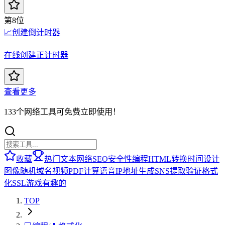
第8位
📈
创建倒计时器
在线创建正计时器
查看更多
133个网络工具可免费立即使用！
收藏
热门
文本
网络
SEO
安全性
编程
HTML
转换
时间
设计
图像
随机
域名
视频
PDF
计算
语音
IP地址
生成
SNS
提取
验证
格式
化
SSL
游戏
有趣的
TOP