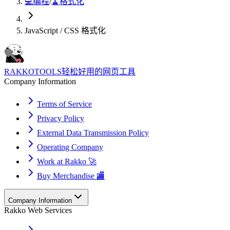
💻
编程
/
🧹
格式化
JavaScript / CSS 格式化
RAKKOTOOLS
轻松好用的网页工具
Company Information
Terms of Service
Privacy Policy
External Data Transmission Policy
Operating Company
Work at Rakko 🚀
Buy Merchandise 🏬
Company Information
Rakko Web Services