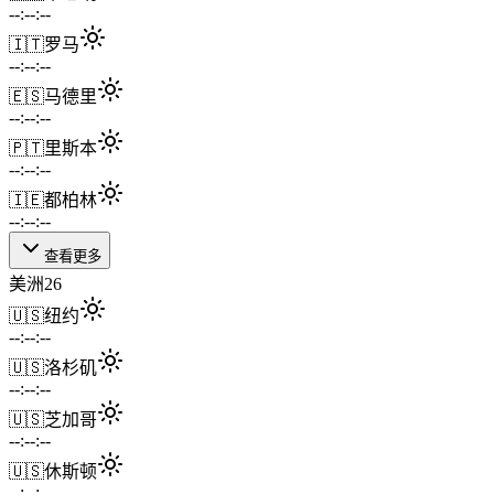
--:--:--
🇮🇹
罗马
--:--:--
🇪🇸
马德里
--:--:--
🇵🇹
里斯本
--:--:--
🇮🇪
都柏林
--:--:--
查看更多
美洲
26
🇺🇸
纽约
--:--:--
🇺🇸
洛杉矶
--:--:--
🇺🇸
芝加哥
--:--:--
🇺🇸
休斯顿
--:--:--