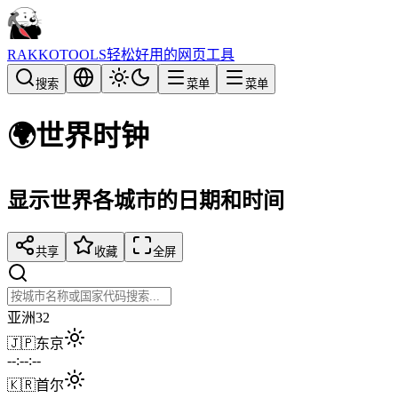
RAKKOTOOLS
轻松好用的网页工具
搜索
菜单
菜单
🌍
世界时钟
显示世界各城市的日期和时间
共享
收藏
全屏
亚洲
32
🇯🇵
东京
--:--:--
🇰🇷
首尔