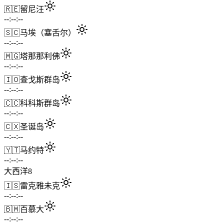
🇷🇪
留尼汪
--:--:--
🇸🇨
马埃（塞舌尔）
--:--:--
🇲🇬
塔那那利佛
--:--:--
🇮🇴
查戈斯群岛
--:--:--
🇨🇨
科科斯群岛
--:--:--
🇨🇽
圣诞岛
--:--:--
🇾🇹
马约特
--:--:--
大西洋
8
🇮🇸
雷克雅未克
--:--:--
🇧🇲
百慕大
--:--:--