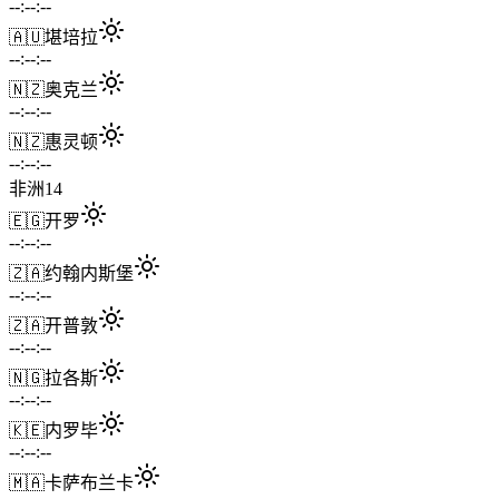
--:--:--
🇦🇺
堪培拉
--:--:--
🇳🇿
奥克兰
--:--:--
🇳🇿
惠灵顿
--:--:--
非洲
14
🇪🇬
开罗
--:--:--
🇿🇦
约翰内斯堡
--:--:--
🇿🇦
开普敦
--:--:--
🇳🇬
拉各斯
--:--:--
🇰🇪
内罗毕
--:--:--
🇲🇦
卡萨布兰卡