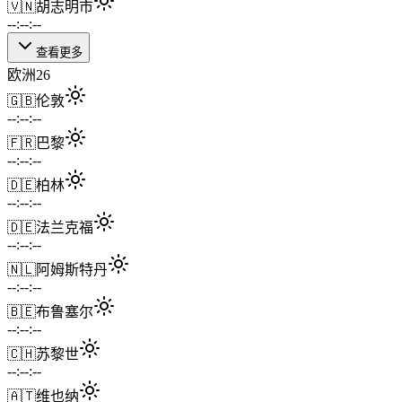
🇻🇳
胡志明市
--:--:--
查看更多
欧洲
26
🇬🇧
伦敦
--:--:--
🇫🇷
巴黎
--:--:--
🇩🇪
柏林
--:--:--
🇩🇪
法兰克福
--:--:--
🇳🇱
阿姆斯特丹
--:--:--
🇧🇪
布鲁塞尔
--:--:--
🇨🇭
苏黎世
--:--:--
🇦🇹
维也纳