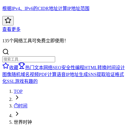
根据IPv4、IPv6的CIDR地址计算IP地址范围
查看更多
135个网络工具可免费立即使用！
收藏
热门
文本
网络
SEO
安全性
编程
HTML
转换
时间
设计
图像
随机
域名
视频
PDF
计算
语音
IP地址
生成
SNS
提取
验证
格式
化
SSL
游戏
有趣的
TOP
⏱️
时间
世界时钟