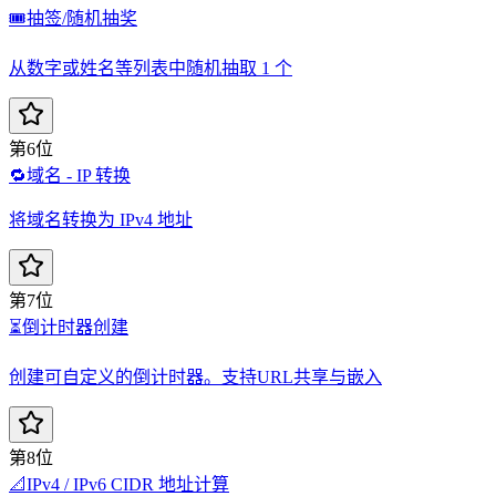
🎟️
抽签/随机抽奖
从数字或姓名等列表中随机抽取 1 个
第6位
🔁
域名 - IP 转换
将域名转换为 IPv4 地址
第7位
⏳
倒计时器创建
创建可自定义的倒计时器。支持URL共享与嵌入
第8位
📐
IPv4 / IPv6 CIDR 地址计算