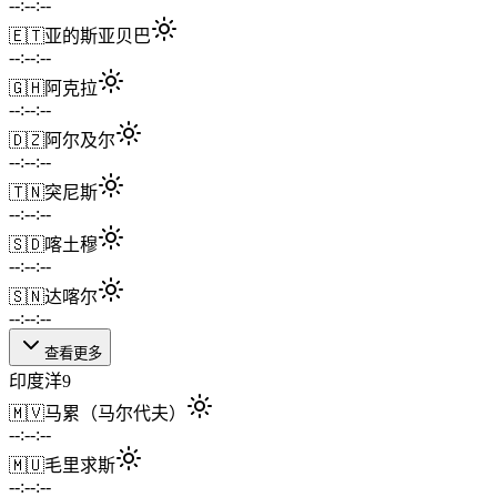
--:--:--
🇪🇹
亚的斯亚贝巴
--:--:--
🇬🇭
阿克拉
--:--:--
🇩🇿
阿尔及尔
--:--:--
🇹🇳
突尼斯
--:--:--
🇸🇩
喀土穆
--:--:--
🇸🇳
达喀尔
--:--:--
查看更多
印度洋
9
🇲🇻
马累（马尔代夫）
--:--:--
🇲🇺
毛里求斯
--:--:--