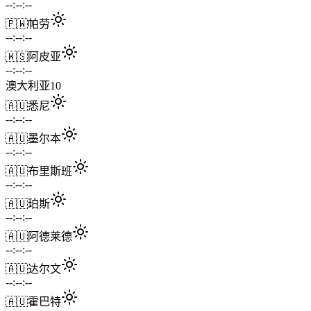
--:--:--
🇵🇼
帕劳
--:--:--
🇼🇸
阿皮亚
--:--:--
澳大利亚
10
🇦🇺
悉尼
--:--:--
🇦🇺
墨尔本
--:--:--
🇦🇺
布里斯班
--:--:--
🇦🇺
珀斯
--:--:--
🇦🇺
阿德莱德
--:--:--
🇦🇺
达尔文
--:--:--
🇦🇺
霍巴特