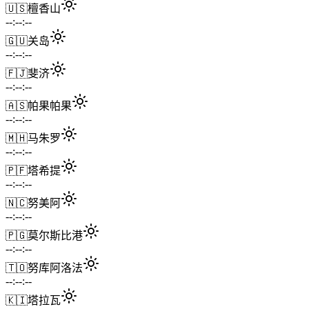
🇺🇸
檀香山
--:--:--
🇬🇺
关岛
--:--:--
🇫🇯
斐济
--:--:--
🇦🇸
帕果帕果
--:--:--
🇲🇭
马朱罗
--:--:--
🇵🇫
塔希提
--:--:--
🇳🇨
努美阿
--:--:--
🇵🇬
莫尔斯比港
--:--:--
🇹🇴
努库阿洛法
--:--:--
🇰🇮
塔拉瓦