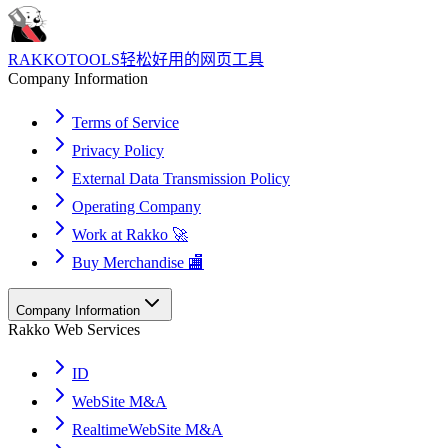
RAKKOTOOLS
轻松好用的网页工具
Company Information
Terms of Service
Privacy Policy
External Data Transmission Policy
Operating Company
Work at Rakko 🚀
Buy Merchandise 🏬
Company Information
Rakko Web Services
ID
WebSite M&A
RealtimeWebSite M&A