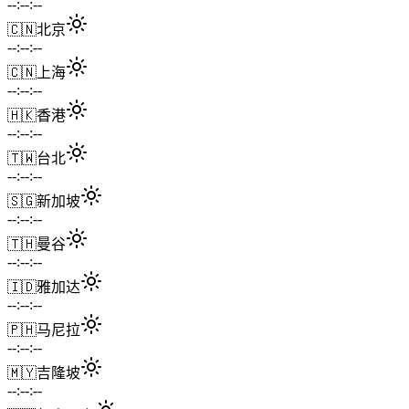
--:--:--
🇨🇳
北京
--:--:--
🇨🇳
上海
--:--:--
🇭🇰
香港
--:--:--
🇹🇼
台北
--:--:--
🇸🇬
新加坡
--:--:--
🇹🇭
曼谷
--:--:--
🇮🇩
雅加达
--:--:--
🇵🇭
马尼拉
--:--:--
🇲🇾
吉隆坡
--:--:--