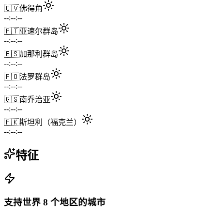
🇨🇻
佛得角
--:--:--
🇵🇹
亚速尔群岛
--:--:--
🇪🇸
加那利群岛
--:--:--
🇫🇴
法罗群岛
--:--:--
🇬🇸
南乔治亚
--:--:--
🇫🇰
斯坦利（福克兰）
--:--:--
特征
支持世界 8 个地区的城市