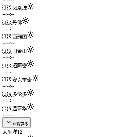
🇺🇸
凤凰城
--:--:--
🇺🇸
丹佛
--:--:--
🇺🇸
西雅图
--:--:--
🇺🇸
旧金山
--:--:--
🇺🇸
迈阿密
--:--:--
🇺🇸
安克雷奇
--:--:--
🇨🇦
多伦多
--:--:--
🇨🇦
温哥华
--:--:--
查看更多
太平洋
12