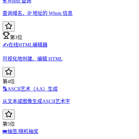
📇
Whois 查询
查询域名、IP 地址的 Whois 信息
第3位
✍️
在线HTML编辑器
可视化地创建、编辑 HTML
第4位
🔡
ASCII艺术（AA）生成
从文本或图像生成ASCII艺术字
第5位
🎟️
抽签/随机抽奖