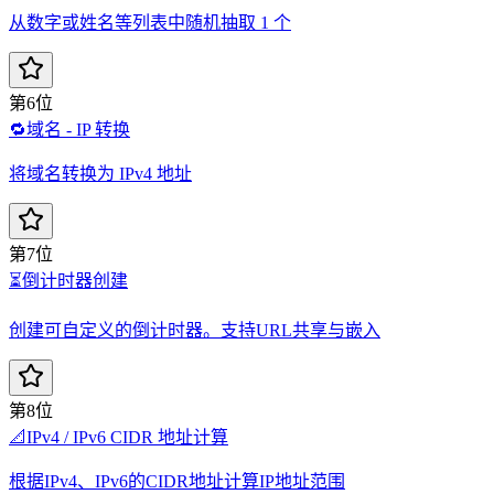
从数字或姓名等列表中随机抽取 1 个
第6位
🔁
域名 - IP 转换
将域名转换为 IPv4 地址
第7位
⏳
倒计时器创建
创建可自定义的倒计时器。支持URL共享与嵌入
第8位
📐
IPv4 / IPv6 CIDR 地址计算
根据IPv4、IPv6的CIDR地址计算IP地址范围