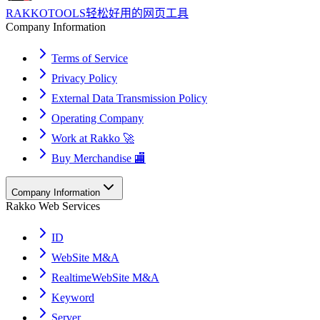
RAKKOTOOLS
轻松好用的网页工具
Company Information
Terms of Service
Privacy Policy
External Data Transmission Policy
Operating Company
Work at Rakko 🚀
Buy Merchandise 🏬
Company Information
Rakko Web Services
ID
WebSite M&A
RealtimeWebSite M&A
Keyword
Server