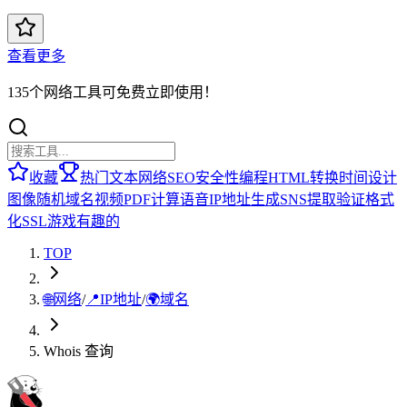
查看更多
135个网络工具可免费立即使用！
收藏
热门
文本
网络
SEO
安全性
编程
HTML
转换
时间
设计
图像
随机
域名
视频
PDF
计算
语音
IP地址
生成
SNS
提取
验证
格式
化
SSL
游戏
有趣的
TOP
🌐
网络
/
📍
IP地址
/
🌍
域名
Whois 查询