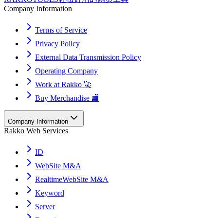
Company Information
Terms of Service
Privacy Policy
External Data Transmission Policy
Operating Company
Work at Rakko 🚀
Buy Merchandise 🏬
Company Information
Rakko Web Services
ID
WebSite M&A
RealtimeWebSite M&A
Keyword
Server