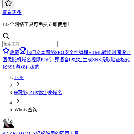
查看更多
133个网络工具可免费立即使用！
收藏
热门
文本
网络
SEO
安全性
编程
HTML
转换
时间
设计
图像
随机
域名
视频
PDF
计算
语音
IP地址
生成
SNS
提取
验证
格式
化
SSL
游戏
有趣的
TOP
🌐
网络
/
📍
IP地址
/
🌍
域名
Whois 查询
RAKKOTOOLS
轻松好用的网页工具