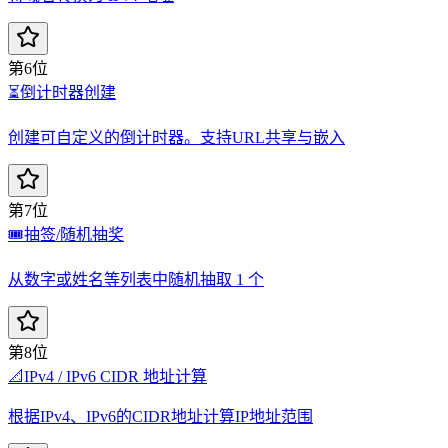
第6位
⏳
倒计时器创建
创建可自定义的倒计时器。支持URL共享与嵌入
第7位
🎟️
抽签/随机抽奖
从数字或姓名等列表中随机抽取 1 个
第8位
📐
IPv4 / IPv6 CIDR 地址计算
根据IPv4、IPv6的CIDR地址计算IP地址范围