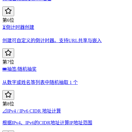
第6位
⏳
倒计时器创建
创建可自定义的倒计时器。支持URL共享与嵌入
第7位
🎟️
抽签/随机抽奖
从数字或姓名等列表中随机抽取 1 个
第8位
📐
IPv4 / IPv6 CIDR 地址计算
根据IPv4、IPv6的CIDR地址计算IP地址范围