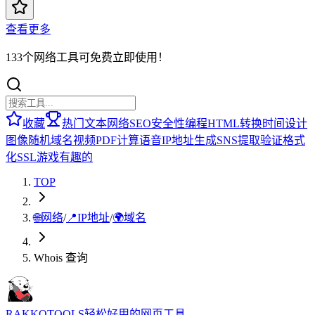
查看更多
133个网络工具可免费立即使用！
收藏
热门
文本
网络
SEO
安全性
编程
HTML
转换
时间
设计
图像
随机
域名
视频
PDF
计算
语音
IP地址
生成
SNS
提取
验证
格式
化
SSL
游戏
有趣的
TOP
🌐
网络
/
📍
IP地址
/
🌍
域名
Whois 查询
RAKKOTOOLS
轻松好用的网页工具