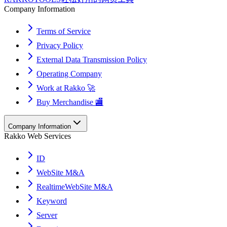
Company Information
Terms of Service
Privacy Policy
External Data Transmission Policy
Operating Company
Work at Rakko 🚀
Buy Merchandise 🏬
Company Information
Rakko Web Services
ID
WebSite M&A
RealtimeWebSite M&A
Keyword
Server