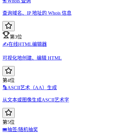
📇
Whois 查询
查询域名、IP 地址的 Whois 信息
第3位
✍️
在线HTML编辑器
可视化地创建、编辑 HTML
第4位
🔡
ASCII艺术（AA）生成
从文本或图像生成ASCII艺术字
第5位
🎟️
抽签/随机抽奖