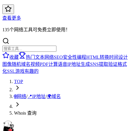
查看更多
135个网络工具可免费立即使用！
收藏
热门
文本
网络
SEO
安全性
编程
HTML
转换
时间
设计
图像
随机
域名
视频
PDF
计算
语音
IP地址
生成
SNS
提取
验证
格式
化
SSL
游戏
有趣的
TOP
🌐
网络
/
📍
IP地址
/
🌍
域名
Whois 查询