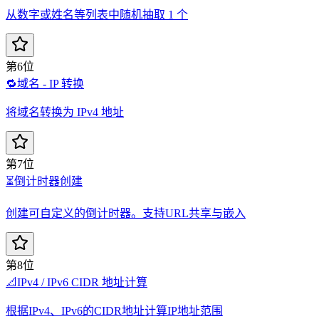
从数字或姓名等列表中随机抽取 1 个
第6位
🔁
域名 - IP 转换
将域名转换为 IPv4 地址
第7位
⏳
倒计时器创建
创建可自定义的倒计时器。支持URL共享与嵌入
第8位
📐
IPv4 / IPv6 CIDR 地址计算
根据IPv4、IPv6的CIDR地址计算IP地址范围