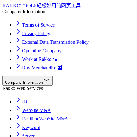
RAKKOTOOLS
轻松好用的网页工具
Company Information
Terms of Service
Privacy Policy
External Data Transmission Policy
Operating Company
Work at Rakko 🚀
Buy Merchandise 🏬
Company Information
Rakko Web Services
ID
WebSite M&A
RealtimeWebSite M&A
Keyword
Server