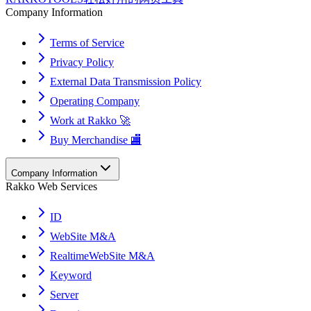
Company Information
Terms of Service
Privacy Policy
External Data Transmission Policy
Operating Company
Work at Rakko 🚀
Buy Merchandise 🏬
Company Information
Rakko Web Services
ID
WebSite M&A
RealtimeWebSite M&A
Keyword
Server