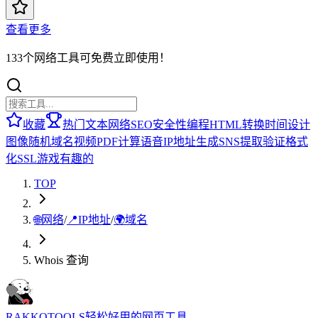
查看更多
133个网络工具可免费立即使用！
收藏
热门
文本
网络
SEO
安全性
编程
HTML
转换
时间
设计
图像
随机
域名
视频
PDF
计算
语音
IP地址
生成
SNS
提取
验证
格式
化
SSL
游戏
有趣的
TOP
🌐
网络
/
📍
IP地址
/
🌍
域名
Whois 查询
RAKKOTOOLS
轻松好用的网页工具