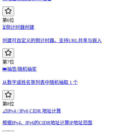
第6位
⏳
倒计时器创建
创建可自定义的倒计时器。支持URL共享与嵌入
第7位
🎟️
抽签/随机抽奖
从数字或姓名等列表中随机抽取 1 个
第8位
📐
IPv4 / IPv6 CIDR 地址计算
根据IPv4、IPv6的CIDR地址计算IP地址范围